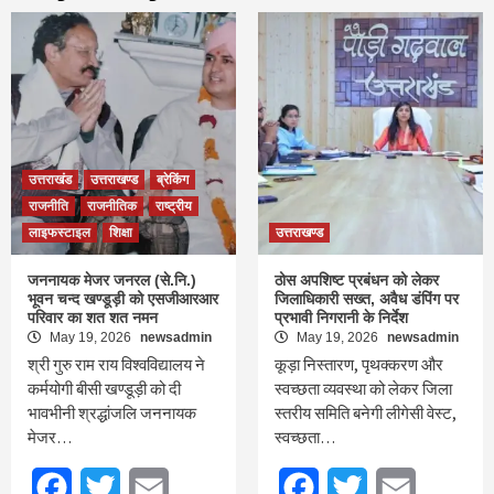
उत्तराखंड
उत्तराखण्ड
ब्रेकिंग
राजनीति
राजनीतिक
राष्ट्रीय
लाइफस्टाइल
शिक्षा
उत्तराखण्ड
जननायक मेजर जनरल (से.नि.)
ठोस अपशिष्ट प्रबंधन को लेकर
भूवन चन्द खण्डूड़ी को एसजीआरआर
जिलाधिकारी सख्त, अवैध डंपिंग पर
परिवार का शत शत नमन
प्रभावी निगरानी के निर्देश
May 19, 2026
newsadmin
May 19, 2026
newsadmin
श्री गुरु राम राय विश्वविद्यालय ने
कूड़ा निस्तारण, पृथक्करण और
कर्मयोगी बीसी खण्डूड़ी को दी
स्वच्छता व्यवस्था को लेकर जिला
भावभीनी श्रद्धांजलि जननायक
स्तरीय समिति बनेगी लीगेसी वेस्ट,
मेजर…
स्वच्छता…
Facebook
Twitter
Email
Facebook
Twitter
Email