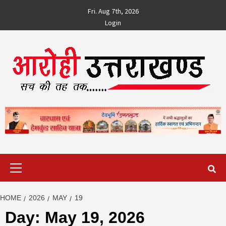
Skip
Fri. Aug 7th, 2026
to
Login
content
Primary
Menu
HOME
2026
MAY
19
Day:
May 19, 2026