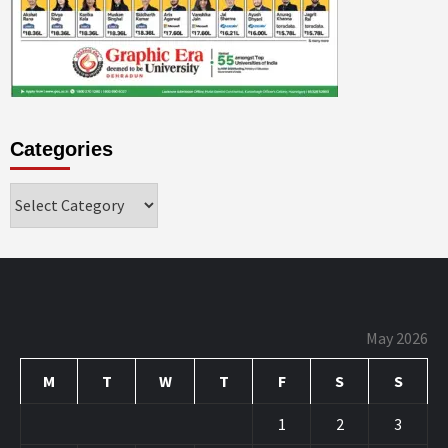
Categories
Categories
May 2026
M
T
W
T
F
S
S
1
2
3