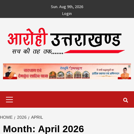
Skip
Sun. Aug 9th, 2026
to
Login
content
Primary
Menu
HOME
2026
APRIL
Month:
April 2026