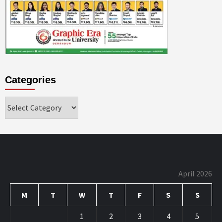
Categories
Categories
April 2026
M
T
W
T
F
S
S
1
2
3
4
5