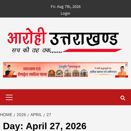
Skip
Fri. Aug 7th, 2026
to
Login
content
Primary
Menu
HOME
2026
APRIL
27
Day:
April 27, 2026