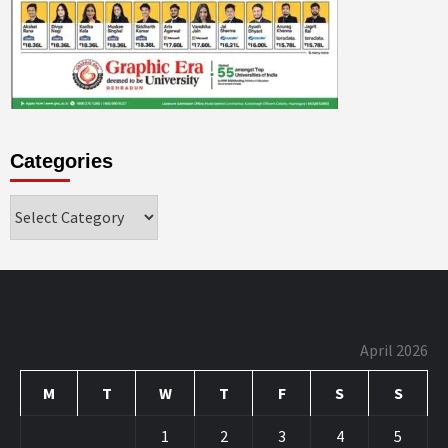
Categories
Categories
April 2026
M
T
W
T
F
S
S
1
2
3
4
5