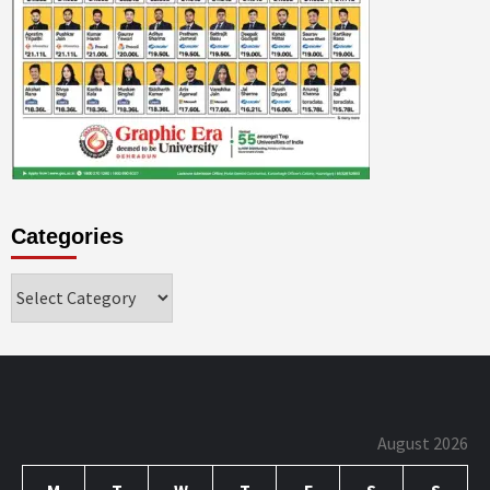
Categories
Categories
August 2026
M
T
W
T
F
S
S