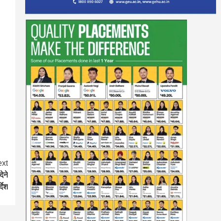
xt
ेने
्देश