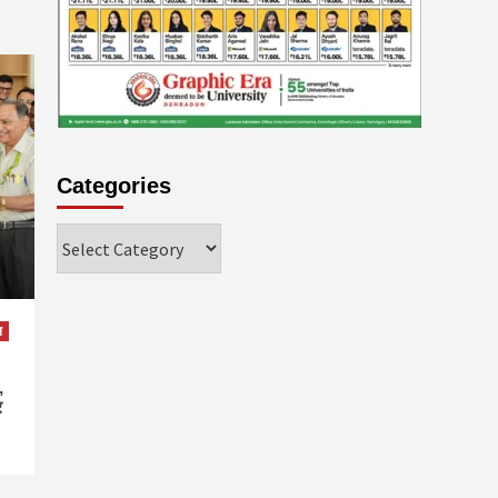
Categories
Categories
ल
,
र