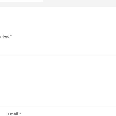
marked
*
Email
*