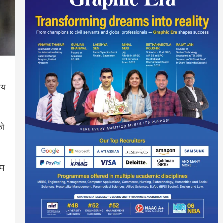
ीय
को
यम