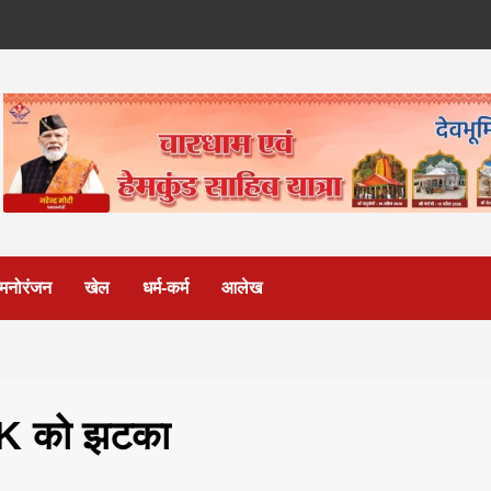
मनोरंजन
खेल
धर्म-कर्म
आलेख
SK को झटका