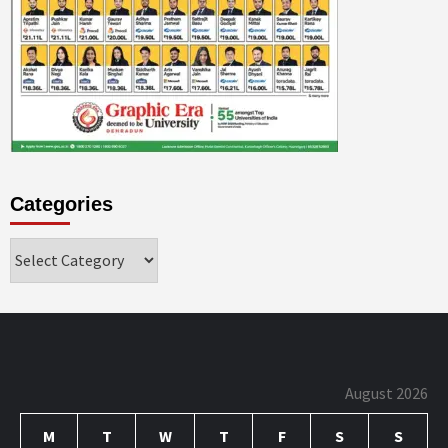
Categories
Categories
August 2026
M
T
W
T
F
S
S