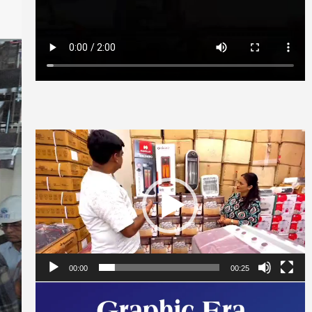
Video
Player
00:00
00:25