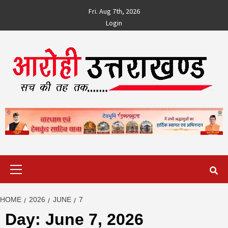
Skip
Fri. Aug 7th, 2026
to
Login
content
Primary
Menu
HOME
2026
JUNE
7
Day:
June 7, 2026