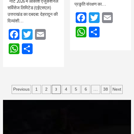
नीट 2026 में आकाश एजुकेशनल
प्रकृृति संरक्षण का…
सर्विसेज लिमिटेड (एईएसएल)
उत्तराखंड का दबदबा: देहरादून की
Facebook
Twitter
Email
दिव्यांशी…
WhatsApp
Share
Facebook
Twitter
Email
WhatsApp
Share
Posts
3
…
Previous
1
2
4
5
6
38
Next
pagination